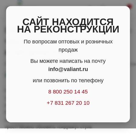
0
САЙТ НАХОДИТСЯ
НА РЕКОНСТРУКЦИИ
Обновляем интерьер -
чехлы для стульев от
По вопросам оптовых и розничных
компании Valiant
продаж
Вы можете написать на почту
—
—
Главная
Вестник Valiant
Обновляем интерьер - чехлы для стул
info@valiant.ru
или позвонить по телефону
На улице – весна, поэтому многим из нас хочется
8 800 250 14 45
обновлений в домашнем интерьере, ярких акцентов и
+7 831 267 20 10
изящных дополнений. Но как подойти к таким изменениям
без лишних трат? Как расставить нужные акценты,
потратив на это минимальное количество усилий? Ответ
прост! Можно обновить «сидушку» стула.