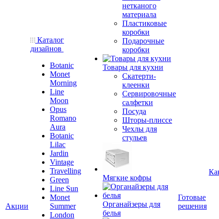
нетканого
материала
Пластиковые
коробки
Каталог
Подарочные
дизайнов
коробки
Botanic
Товары для кухни
Monet
Скатерти-
Morning
клеенки
Line
Сервировочные
Moon
салфетки
Opus
Посуда
Romano
Шторы-плиссе
Aura
Чехлы для
Botanic
стульев
Lilac
Jardin
Vintage
Travelling
Ка
Мягкие кофры
Green
Line Sun
Monet
Готовые
Органайзеры для
Акции
Summer
решения
белья
London