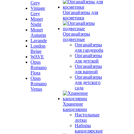
Grey
Vintage
Органайзеры для
Grey
косметики
Monet
Night
Monet
Органайзеры
Autumn
подвесные
Lavande
Органайзеры
London
для гардероба
Beige
Органайзеры
WAVE
для детской
Opus
Органайзеры
Romano
для ванной
Flora
Органайзеры
Opus
для детского
Romano
сада
Venus
Хранение
канцелярии
Настольные
лотки
Наборы
канцелярские