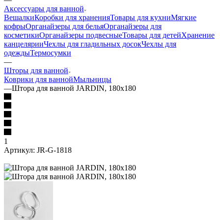
Аксессуары для ванной
Вешалки
Коробки для хранения
Товары для кухни
Мягкие
кофры
Органайзеры для белья
Органайзеры для
косметики
Органайзеры подвесные
Товары для детей
Хранение
канцелярии
Чехлы для гладильных досок
Чехлы для
одежды
Термосумки
—
Шторы для ванной
Коврики для ванной
Мыльницы
—
Штора для ванной JARDIN, 180х180
1
Артикул:
JR-G-1818