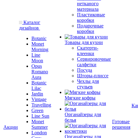
нетканого
материала
Пластиковые
коробки
Каталог
Подарочные
дизайнов
коробки
Botanic
Товары для кухни
Monet
Скатерти-
Morning
клеенки
Line
Сервировочные
Moon
салфетки
Opus
Посуда
Romano
Шторы-плиссе
Aura
Чехлы для
Botanic
стульев
Lilac
Jardin
Мягкие кофры
Vintage
Travelling
Ка
Green
Органайзеры для
Line Sun
белья
Monet
Готовые
Акции
Summer
решения
London
Органайзеры для