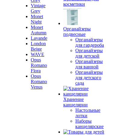
Grey
косметики
Vintage
Grey
Monet
Night
Monet
Органайзеры
Autumn
подвесные
Lavande
Органайзеры
London
для гардероба
Beige
Органайзеры
WAVE
для детской
Opus
Органайзеры
Romano
для ванной
Flora
Органайзеры
Opus
для детского
Romano
сада
Venus
Хранение
канцелярии
Настольные
лотки
Наборы
канцелярские