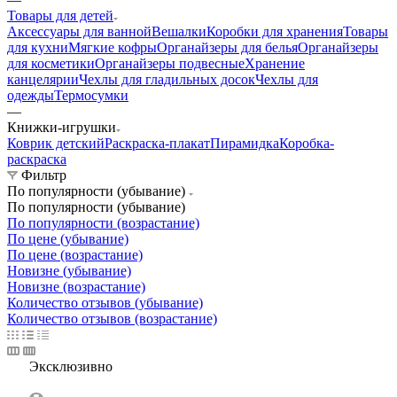
Товары для детей
Аксессуары для ванной
Вешалки
Коробки для хранения
Товары
для кухни
Мягкие кофры
Органайзеры для белья
Органайзеры
для косметики
Органайзеры подвесные
Хранение
канцелярии
Чехлы для гладильных досок
Чехлы для
одежды
Термосумки
—
Книжки-игрушки
Коврик детский
Раскраска-плакат
Пирамидка
Коробка-
раскраска
Фильтр
По популярности (убывание)
По популярности (убывание)
По популярности (возрастание)
По цене (убывание)
По цене (возрастание)
Новизне (убывание)
Новизне (возрастание)
Количество отзывов (убывание)
Количество отзывов (возрастание)
Эксклюзивно