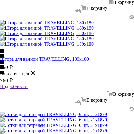
В корзину
В корзину
Штора для ванной TRAVELLING, 180х180
760
₽
Варианты цен
1
760
₽
Подробности
В корзину
В корзину