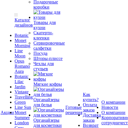
Подарочные
коробки
Каталог
Товары для
дизайнов
кухни
Скатерти-
Botanic
клеенки
Monet
Сервировочные
Morning
салфетки
Line
Посуда
Moon
Шторы-плиссе
Opus
Чехлы для
Romano
стульев
Aura
Botanic
Lilac
Мягкие кофры
Jardin
Vintage
Как
Travelling
Органайзеры
купить?
Green
О компании
для белья
Оплата
Line Sun
Готовые
Новости
заказа
Акции
Monet
решения
О компании
Доставка
Summer
Корпоративн
Органайзеры
заказа
London
сотрудничест
для косметики
Возврат
Grey