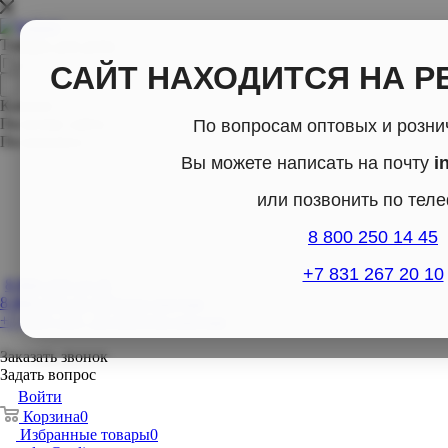
Товары для дома
САЙТ НАХОДИТСЯ НА Р
Каталог
По всему сайту
По вопросам оптовых и розн
По каталогу
Вы можете написать на почту
i
или позвонить по тел
8 800 250 14 45
+7 831 267 20 10
8 800-250-14-45
8 800-250-14-45
Отдел продаж
+7 (831) 267- 20-10
Отдел продаж
Заказать звонок
Задать вопрос
Войти
Корзина
0
Избранные товары
0