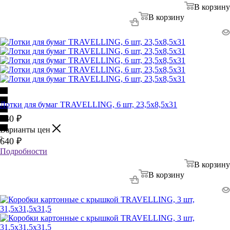
В корзину
В корзину
Лотки для бумаг TRAVELLING, 6 шт, 23,5х8,5х31
640
₽
Варианты цен
2
640
₽
Подробности
В корзину
В корзину