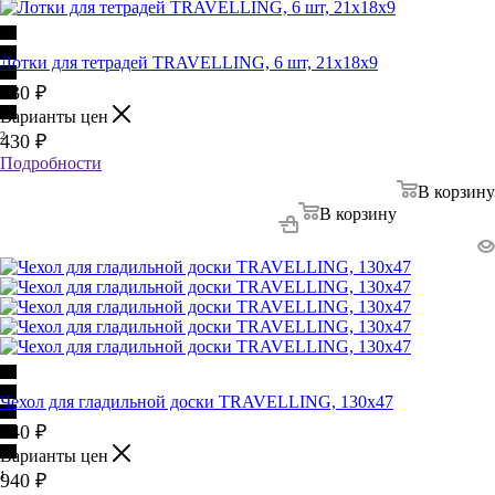
Лотки для тетрадей TRAVELLING, 6 шт, 21х18х9
430
₽
Варианты цен
2
430
₽
Подробности
В корзину
В корзину
Чехол для гладильной доски TRAVELLING, 130х47
940
₽
Варианты цен
1
940
₽