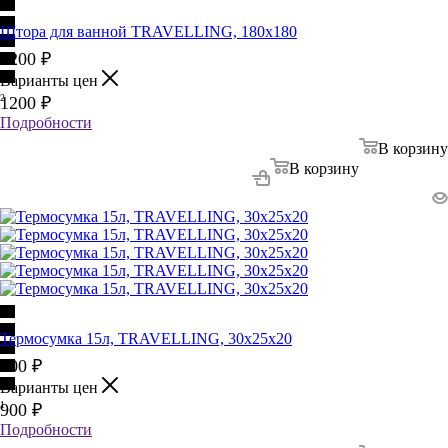
Штора для ванной TRAVELLING, 180х180
1200
₽
Варианты цен
2
1200
₽
Подробности
В корзину
В корзину
Термосумка 15л, TRAVELLING, 30х25х20
900
₽
Варианты цен
1
900
₽
Подробности