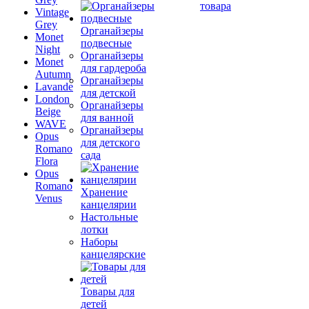
товара
Vintage
Grey
Органайзеры
Monet
подвесные
Night
Органайзеры
Monet
для гардероба
Autumn
Органайзеры
Lavande
для детской
London
Органайзеры
Beige
для ванной
WAVE
Органайзеры
Opus
для детского
Romano
сада
Flora
Opus
Romano
Хранение
Venus
канцелярии
Настольные
лотки
Наборы
канцелярские
Товары для
детей