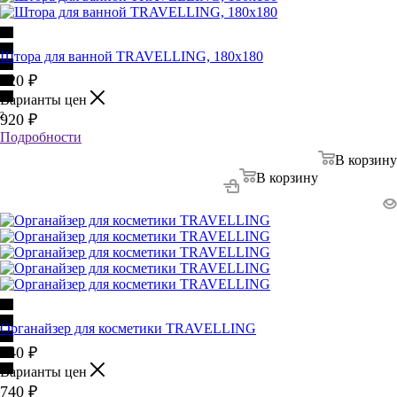
Штора для ванной TRAVELLING, 180х180
920
₽
Варианты цен
2
920
₽
Подробности
В корзину
В корзину
Органайзер для косметики TRAVELLING
740
₽
Варианты цен
740
₽