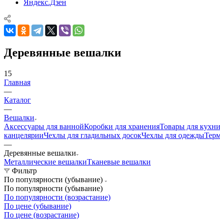
Яндекс.Дзен
Деревянные вешалки
15
Главная
—
Каталог
—
Вешалки
Аксессуары для ванной
Коробки для хранения
Товары для кухн
канцелярии
Чехлы для гладильных досок
Чехлы для одежды
Тер
—
Деревянные вешалки
Металлические вешалки
Тканевые вешалки
Фильтр
По популярности (убывание)
По популярности (убывание)
По популярности (возрастание)
По цене (убывание)
По цене (возрастание)