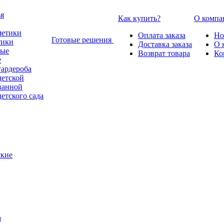
Как купить?
О компа
Оплата заказа
Но
Готовые решения
тики
Доставка заказа
О 
Возврат товара
Ко
е
гардероба
детской
ванной
етского сада
ские
а