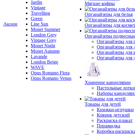
Jardin
Мягкие кофры
Vintage
Travelling
Органайзеры для белья
Green
Акции
Line Sun
Органайзеры для косме
Monet Summer
London Grey
Органайзеры подвесны
Vintage Grey
Органайзеры для 
Monet Night
Органайзеры для 
Monet Autumn
Органайзеры для 
Lavande
Органайзеры для д
London Beige
WAVE
Opus Romano Flora
Opus Romano Venus
Хранение канцелярии
Настольные лотки
Наборы канцеляр
Товары для детей
Книжки-игрушки
Коврик детский
Раскраска-плакат
Пирамидка
Коробка-раскраск