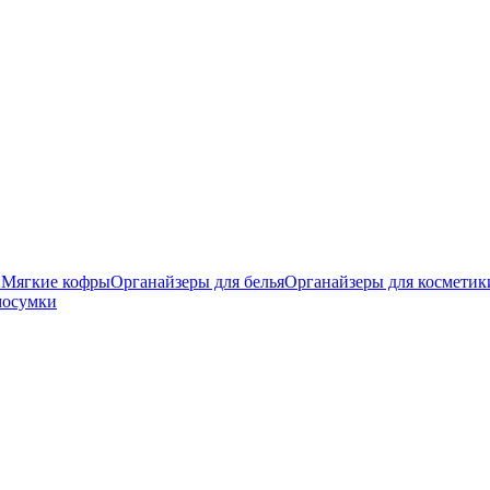
и
Мягкие кофры
Органайзеры для белья
Органайзеры для косметик
мосумки