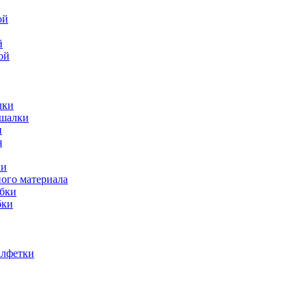
й
ой
лки
ешалки
и
ки
ного материала
обки
бки
алфетки