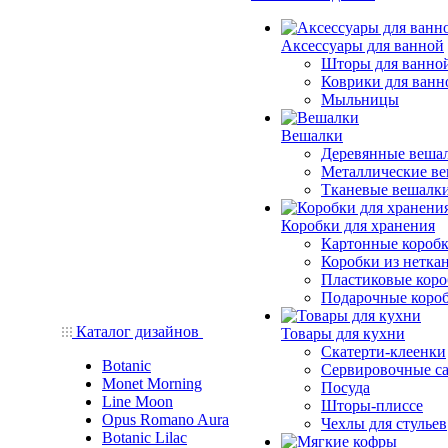
Аксессуары для ванной
Шторы для ванно
Коврики для ванн
Мыльницы
Вешалки
Деревянные веша
Металлические в
Тканевые вешалк
Коробки для хранения
Картонные короб
Коробки из нетка
Пластиковые кор
Подарочные коро
Каталог дизайнов
Товары для кухни
Скатерти-клеенки
Botanic
Сервировочные с
Monet Morning
Посуда
Line Moon
Шторы-плиссе
Opus Romano Aura
Чехлы для стульев
Botanic Lilac