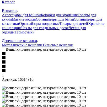
Каталог
—
Вешалки
Аксессуары для ванной
Коробки для хранения
Товары для
кухни
Мягкие кофры
Органайзеры для белья
Органайзеры для
косметики
Органайзеры подвесные
Товары для детей
Хранение
канцелярии
Чехлы для гладильных досок
Чехлы для
одежды
Термосумки
—
Деревянные вешалки
Металлические вешалки
Тканевые вешалки
—
Вешалки деревянные, натуральное дерево, 10 шт
1
Артикул:
16614S10