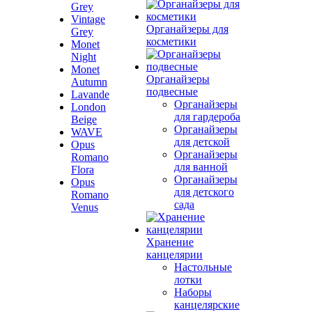
Grey
Vintage
Органайзеры для
Grey
косметики
Monet
Night
Monet
Органайзеры
Autumn
подвесные
Lavande
Органайзеры
London
для гардероба
Beige
Органайзеры
WAVE
для детской
Opus
Органайзеры
Romano
для ванной
Flora
Органайзеры
Opus
для детского
Romano
сада
Venus
Хранение
канцелярии
Настольные
лотки
Наборы
канцелярские