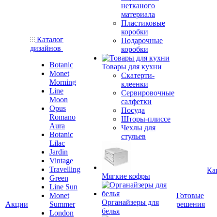
нетканого
материала
Пластиковые
коробки
Каталог
Подарочные
дизайнов
коробки
Botanic
Товары для кухни
Monet
Скатерти-
Morning
клеенки
Line
Сервировочные
Moon
салфетки
Opus
Посуда
Romano
Шторы-плиссе
Aura
Чехлы для
Botanic
стульев
Lilac
Jardin
Vintage
Travelling
Ка
Мягкие кофры
Green
Line Sun
Monet
Готовые
Органайзеры для
Акции
Summer
решения
белья
London