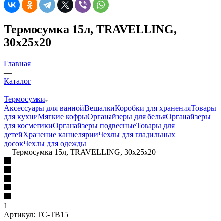
Термосумка 15л, TRAVELLING,
30х25х20
Главная
—
Каталог
—
Термосумки
Аксессуары для ванной
Вешалки
Коробки для хранения
Товары
для кухни
Мягкие кофры
Органайзеры для белья
Органайзеры
для косметики
Органайзеры подвесные
Товары для
детей
Хранение канцелярии
Чехлы для гладильных
досок
Чехлы для одежды
—
Термосумка 15л, TRAVELLING, 30х25х20
1
Артикул:
TC-TB15