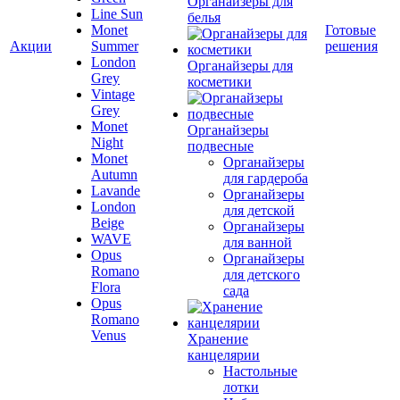
Органайзеры для
Line Sun
белья
Monet
Готовые
Акции
Summer
решения
London
Органайзеры для
Grey
косметики
Vintage
Grey
Monet
Органайзеры
Night
подвесные
Monet
Органайзеры
Autumn
для гардероба
Lavande
Органайзеры
London
для детской
Beige
Органайзеры
WAVE
для ванной
Opus
Органайзеры
Romano
для детского
Flora
сада
Opus
Romano
Venus
Хранение
канцелярии
Настольные
лотки