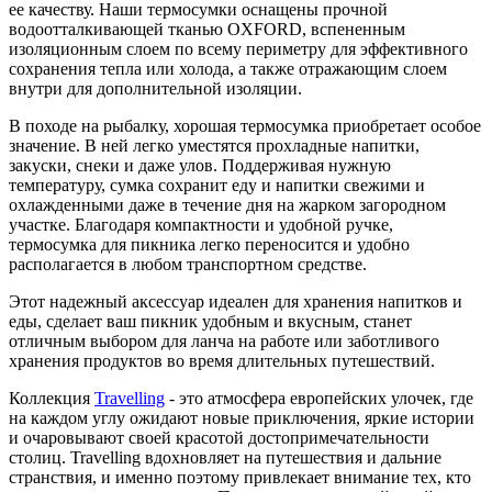
ее качеству. Наши термосумки оснащены прочной
водоотталкивающей тканью OXFORD, вспененным
изоляционным слоем по всему периметру для эффективного
сохранения тепла или холода, а также отражающим слоем
внутри для дополнительной изоляции.
В походе на рыбалку, хорошая термосумка приобретает особое
значение. В ней легко уместятся прохладные напитки,
закуски, снеки и даже улов. Поддерживая нужную
температуру, сумка сохранит еду и напитки свежими и
охлажденными даже в течение дня на жарком загородном
участке. Благодаря компактности и удобной ручке,
термосумка для пикника легко переносится и удобно
располагается в любом транспортном средстве.
Этот надежный аксессуар идеален для хранения напитков и
еды, сделает ваш пикник удобным и вкусным, станет
отличным выбором для ланча на работе или заботливого
хранения продуктов во время длительных путешествий.
Коллекция
Travelling
- это атмосфера европейских улочек, где
на каждом углу ожидают новые приключения, яркие истории
и очаровывают своей красотой достопримечательности
столиц. Travelling вдохновляет на путешествия и дальние
странствия, и именно поэтому привлекает внимание тех, кто