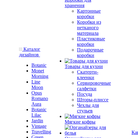
хранения
Картонные
коробки
Коробки из
нетканого
материала
Пластиковые
коробки
Каталог
Подарочные
дизайнов
коробки
Botanic
Товары для кухни
Monet
Скатерти-
Morning
клеенки
Line
Сервировочные
Moon
салфетки
Opus
Посуда
Romano
Шторы-плиссе
Aura
Чехлы для
Botanic
стульев
Lilac
Jardin
Мягкие кофры
Vintage
Travelling
Ка
Green