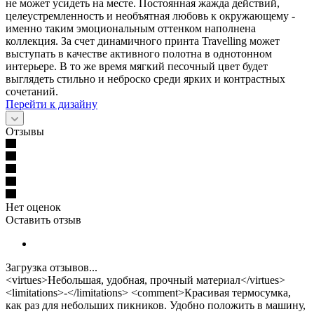
не может усидеть на месте. Постоянная жажда действий,
целеустремленность и необъятная любовь к окружающему -
именно таким эмоциональным оттенком наполнена
коллекция. За счет динамичного принта Travelling может
выступать в качестве активного полотна в однотонном
интерьере. В то же время мягкий песочный цвет будет
выглядеть стильно и неброско среди ярких и контрастных
сочетаний.
Перейти к дизайну
Отзывы
Нет оценок
Оставить отзыв
Загрузка отзывов...
<virtues>Небольшая, удобная, прочный материал</virtues>
<limitations>-</limitations> <comment>Красивая термосумка,
как раз для небольших пикников. Удобно положить в машину,