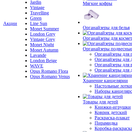
Jardin
Мягкие кофры
Vintage
Travelling
Green
Акции
Line Sun
Органайзеры для белья
Monet Summer
London Grey
Органайзеры для косме
Vintage Grey
Monet Night
Органайзеры подвесны
Monet Autumn
Органайзеры для 
Lavande
Органайзеры для 
London Beige
Органайзеры для 
WAVE
Органайзеры для д
Opus Romano Flora
Opus Romano Venus
Хранение канцелярии
Настольные лотки
Наборы канцеляр
Товары для детей
Книжки-игрушки
Коврик детский
Раскраска-плакат
Пирамидка
Коробка-раскраск