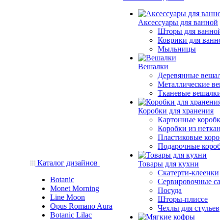
Аксессуары для ванной
Шторы для ванно
Коврики для ванн
Мыльницы
Вешалки
Деревянные веша
Металлические в
Тканевые вешалк
Коробки для хранения
Картонные короб
Коробки из нетка
Пластиковые кор
Подарочные коро
Каталог дизайнов
Товары для кухни
Скатерти-клеенки
Botanic
Сервировочные с
Monet Morning
Посуда
Line Moon
Шторы-плиссе
Opus Romano Aura
Чехлы для стульев
Botanic Lilac