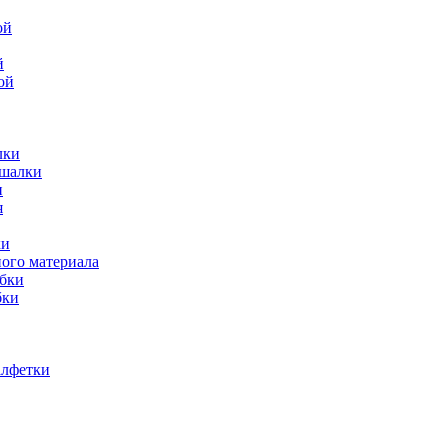
й
ой
лки
ешалки
и
ки
ного материала
обки
бки
алфетки