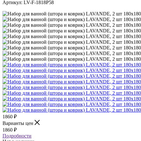
Артикул:
LV-F-1818P58
1860
₽
Варианты цен
1860
₽
Подробности