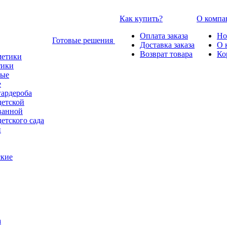
Как купить?
О компа
Оплата заказа
Но
Готовые решения
Доставка заказа
О 
Возврат товара
Ко
тики
е
гардероба
детской
ванной
етского сада
ские
а