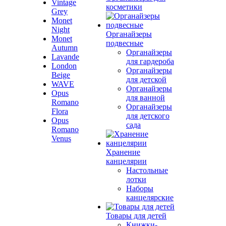
Vintage
косметики
Grey
Monet
Night
Органайзеры
Monet
подвесные
Autumn
Органайзеры
Lavande
для гардероба
London
Органайзеры
Beige
для детской
WAVE
Органайзеры
Opus
для ванной
Romano
Органайзеры
Flora
для детского
Opus
сада
Romano
Venus
Хранение
канцелярии
Настольные
лотки
Наборы
канцелярские
Товары для детей
Книжки-