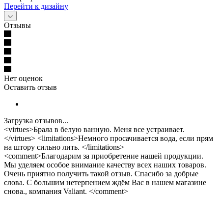
Перейти к дизайну
Отзывы
Нет оценок
Оставить отзыв
Загрузка отзывов...
<virtues>Брала в белую ванную. Меня все устраивает.
</virtues> <limitations>Немного просачивается вода, если прям
на штору сильно лить. </limitations>
<comment>Благодарим за приобретение нашей продукции.
Мы уделяем особое внимание качеству всех наших товаров.
Очень приятно получить такой отзыв. Спасибо за добрые
слова. С большим нетерпением ждём Вас в нашем магазине
снова., компания Valiant. </comment>