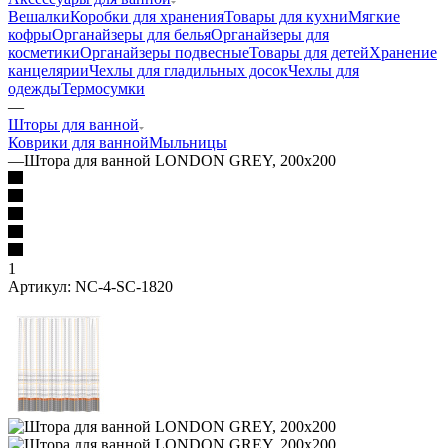
Вешалки
Коробки для хранения
Товары для кухни
Мягкие
кофры
Органайзеры для белья
Органайзеры для
косметики
Органайзеры подвесные
Товары для детей
Хранение
канцелярии
Чехлы для гладильных досок
Чехлы для
одежды
Термосумки
—
Шторы для ванной
Коврики для ванной
Мыльницы
—
Штора для ванной LONDON GREY, 200х200
1
Артикул:
NC-4-SC-1820