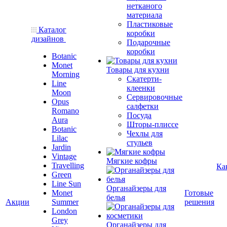
нетканого
материала
Пластиковые
Каталог
коробки
дизайнов
Подарочные
коробки
Botanic
Monet
Товары для кухни
Morning
Скатерти-
Line
клеенки
Moon
Сервировочные
Opus
салфетки
Romano
Посуда
Aura
Шторы-плиссе
Botanic
Чехлы для
Lilac
стульев
Jardin
Vintage
Мягкие кофры
Travelling
Ка
Green
Line Sun
Органайзеры для
Monet
Готовые
белья
Акции
Summer
решения
London
Grey
Органайзеры для