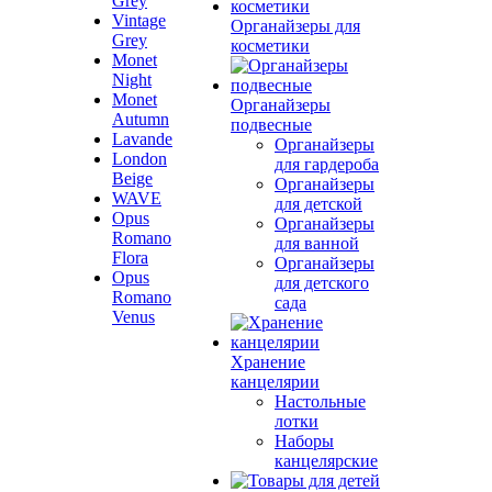
Grey
Vintage
Органайзеры для
Grey
косметики
Monet
Night
Monet
Органайзеры
Autumn
подвесные
Lavande
Органайзеры
London
для гардероба
Beige
Органайзеры
WAVE
для детской
Opus
Органайзеры
Romano
для ванной
Flora
Органайзеры
Opus
для детского
Romano
сада
Venus
Хранение
канцелярии
Настольные
лотки
Наборы
канцелярские