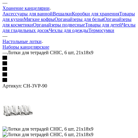
—
Хранение канцелярии
Аксессуары для ванной
Вешалки
Коробки для хранения
Товары
для кухни
Мягкие кофры
Органайзеры для белья
Органайзеры
для косметики
Органайзеры подвесные
Товары для детей
Чехлы
для гладильных досок
Чехлы для одежды
Термосумки
—
Настольные лотки
Наборы канцелярские
—
Лотки для тетрадей CHIC, 6 шт, 21х18х9
Артикул:
CH-3VP-90