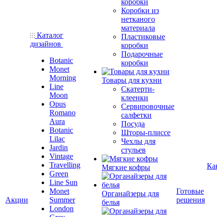
коробки
Коробки из
нетканого
материала
Каталог
Пластиковые
дизайнов
коробки
Подарочные
Botanic
коробки
Monet
Morning
Товары для кухни
Line
Скатерти-
Moon
клеенки
Opus
Сервировочные
Romano
салфетки
Aura
Посуда
Botanic
Шторы-плиссе
Lilac
Чехлы для
Jardin
стульев
Vintage
Travelling
Ка
Мягкие кофры
Green
Line Sun
Monet
Готовые
Органайзеры для
Акции
Summer
решения
белья
London