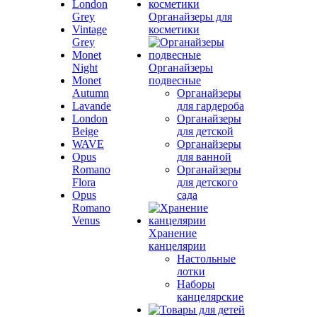
London
Grey
Органайзеры для
Vintage
косметики
Grey
Monet
Night
Органайзеры
Monet
подвесные
Autumn
Органайзеры
Lavande
для гардероба
London
Органайзеры
Beige
для детской
WAVE
Органайзеры
Opus
для ванной
Romano
Органайзеры
Flora
для детского
Opus
сада
Romano
Venus
Хранение
канцелярии
Настольные
лотки
Наборы
канцелярские