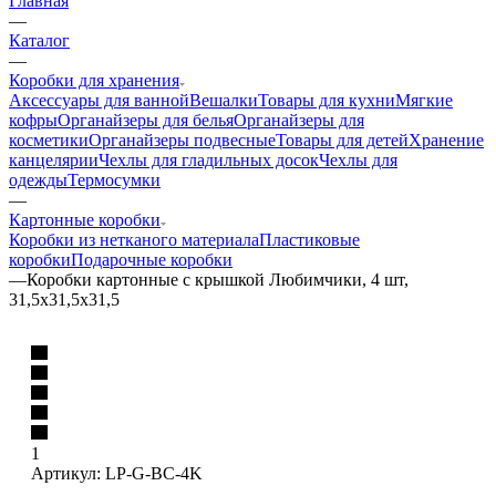
Главная
—
Каталог
—
Коробки для хранения
Аксессуары для ванной
Вешалки
Товары для кухни
Мягкие
кофры
Органайзеры для белья
Органайзеры для
косметики
Органайзеры подвесные
Товары для детей
Хранение
канцелярии
Чехлы для гладильных досок
Чехлы для
одежды
Термосумки
—
Картонные коробки
Коробки из нетканого материала
Пластиковые
коробки
Подарочные коробки
—
Коробки картонные с крышкой Любимчики, 4 шт,
31,5х31,5х31,5
1
Артикул:
LP-G-BC-4K