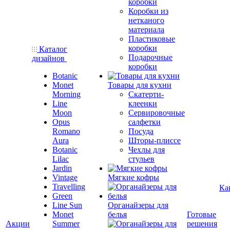
коробки
Коробки из
нетканого
материала
Пластиковые
коробки
Каталог
Подарочные
дизайнов
коробки
Botanic
Monet
Товары для кухни
Morning
Скатерти-
Line
клеенки
Moon
Сервировочные
Opus
салфетки
Romano
Посуда
Aura
Шторы-плиссе
Botanic
Чехлы для
Lilac
стульев
Jardin
Vintage
Мягкие кофры
Travelling
Ка
Green
Line Sun
Органайзеры для
Monet
белья
Готовые
Акции
Summer
решения