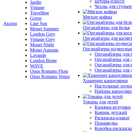
Шторы-плиссе
Jardin
Чехлы для стульев
Vintage
Travelling
Мягкие кофры
Green
Акции
Line Sun
Органайзеры для белья
Monet Summer
London Grey
Органайзеры для косме
Vintage Grey
Monet Night
Органайзеры подвесны
Monet Autumn
Органайзеры для 
Lavande
Органайзеры для 
London Beige
Органайзеры для 
WAVE
Органайзеры для д
Opus Romano Flora
Opus Romano Venus
Хранение канцелярии
Настольные лотки
Наборы канцеляр
Товары для детей
Книжки-игрушки
Коврик детский
Раскраска-плакат
Пирамидка
Коробка-раскраск