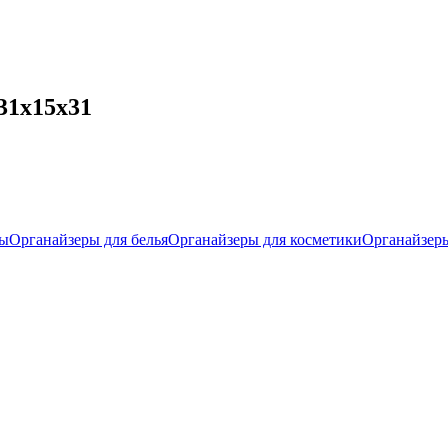
31х15х31
ры
Органайзеры для белья
Органайзеры для косметики
Органайзер