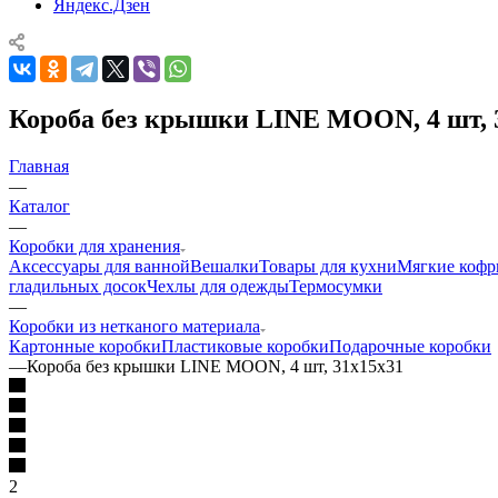
Яндекс.Дзен
Короба без крышки LINE MOON, 4 шт, 
Главная
—
Каталог
—
Коробки для хранения
Аксессуары для ванной
Вешалки
Товары для кухни
Мягкие коф
гладильных досок
Чехлы для одежды
Термосумки
—
Коробки из нетканого материала
Картонные коробки
Пластиковые коробки
Подарочные коробки
—
Короба без крышки LINE MOON, 4 шт, 31х15х31
2