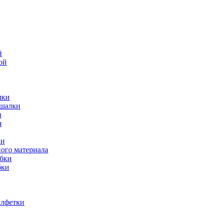
й
ой
лки
ешалки
и
ки
ного материала
обки
бки
алфетки