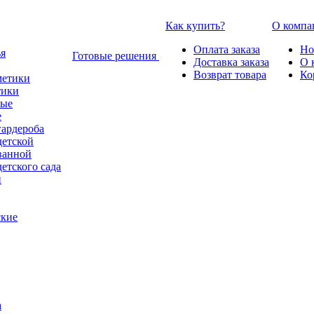
Как купить?
О компа
Оплата заказа
Но
Готовые решения
Доставка заказа
О 
Возврат товара
Ко
тики
е
гардероба
детской
ванной
етского сада
ские
а