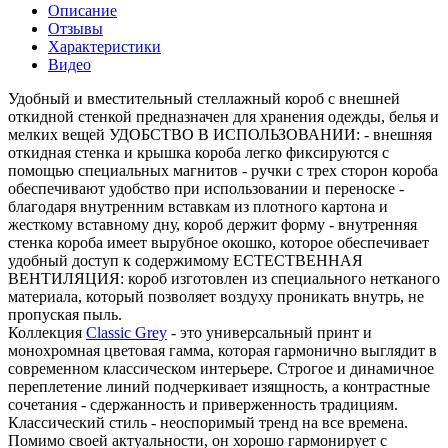
Описание
Отзывы
Характеристики
Видео
Удобный и вместительный стеллажный короб с внешней
откидной стенкой предназначен для хранения одежды, белья и
мелких вещей УДОБСТВО В ИСПОЛЬЗОВАНИИ: - внешняя
откидная стенка и крышка короба легко фиксируются с
помощью специальных магнитов - ручки с трех сторон короба
обеспечивают удобство при использовании и переноске -
благодаря внутренним вставкам из плотного картона и
жесткому вставному дну, короб держит форму - внутренняя
стенка короба имеет вырубное окошко, которое обеспечивает
удобный доступ к содержимому ЕСТЕСТВЕННАЯ
ВЕНТИЛЯЦИЯ: короб изготовлен из специального нетканого
материала, который позволяет воздуху проникать внутрь, не
пропуская пыль.
Коллекция
Classic Grey
- это универсальный принт и
монохромная цветовая гамма, которая гармонично выглядит в
современном классическом интерьере. Строгое и динамичное
переплетение линий подчеркивает изящность, а контрастные
сочетания - сдержанность и приверженность традициям.
Классический стиль - неоспоримый тренд на все времена.
Помимо своей актуальности, он хорошо гармонирует с