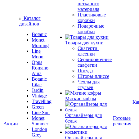
нетканого
материала
Пластиковые
Каталог
коробки
дизайнов
Подарочные
коробки
Botanic
Monet
Товары для кухни
Morning
Скатерти-
Line
клеенки
Moon
Сервировочные
Opus
салфетки
Romano
Посуда
Aura
Шторы-плиссе
Botanic
Чехлы для
Lilac
стульев
Jardin
Vintage
Мягкие кофры
Travelling
Ка
Green
Line Sun
Органайзеры для
Monet
Готовые
белья
Акции
Summer
решения
London
Grey
Органайзеры для