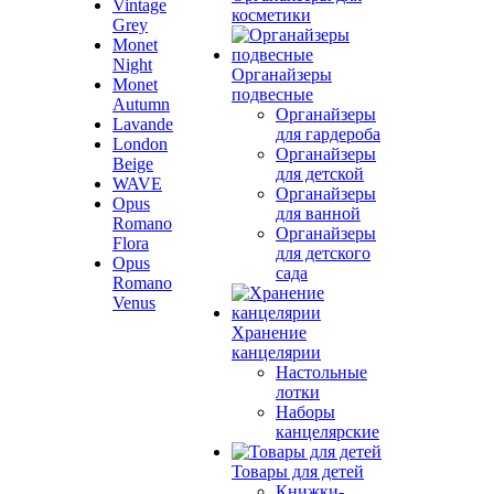
Vintage
косметики
Grey
Monet
Night
Органайзеры
Monet
подвесные
Autumn
Органайзеры
Lavande
для гардероба
London
Органайзеры
Beige
для детской
WAVE
Органайзеры
Opus
для ванной
Romano
Органайзеры
Flora
для детского
Opus
сада
Romano
Venus
Хранение
канцелярии
Настольные
лотки
Наборы
канцелярские
Товары для детей
Книжки-