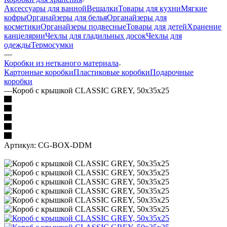
Аксессуары для ванной
Вешалки
Товары для кухни
Мягкие
кофры
Органайзеры для белья
Органайзеры для
косметики
Органайзеры подвесные
Товары для детей
Хранение
канцелярии
Чехлы для гладильных досок
Чехлы для
одежды
Термосумки
—
Коробки из нетканого материала
Картонные коробки
Пластиковые коробки
Подарочные
коробки
—
Короб с крышкой CLASSIC GREY, 50х35х25
Артикул:
CG-BOX-DDM