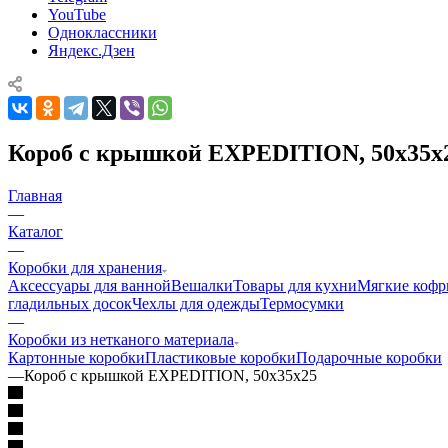
YouTube
Одноклассники
Яндекс.Дзен
Короб с крышкой EXPEDITION, 50х35х
Главная
—
Каталог
—
Коробки для хранения
Аксессуары для ванной
Вешалки
Товары для кухни
Мягкие коф
гладильных досок
Чехлы для одежды
Термосумки
—
Коробки из нетканого материала
Картонные коробки
Пластиковые коробки
Подарочные коробки
—
Короб с крышкой EXPEDITION, 50х35х25