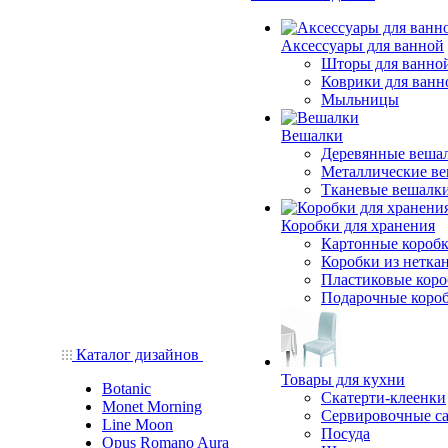
Аксессуары для ванной
Шторы для ванно
Коврики для ванн
Мыльницы
Вешалки
Деревянные веша
Металлические в
Тканевые вешалк
Коробки для хранения
Картонные короб
Коробки из нетка
Пластиковые кор
Подарочные коро
Каталог дизайнов
Товары для кухни
Botanic
Скатерти-клеенки
Monet Morning
Сервировочные с
Line Moon
Посуда
Opus Romano Aura