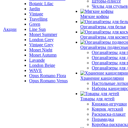
Шторы-плиссе
Botanic Lilac
Чехлы для стульев
Jardin
Vintage
Мягкие кофры
Travelling
Green
Органайзеры для белья
Акции
Line Sun
Monet Summer
Органайзеры для косме
London Grey
Vintage Grey
Органайзеры подвесны
Monet Night
Органайзеры для 
Monet Autumn
Органайзеры для 
Lavande
Органайзеры для 
London Beige
Органайзеры для д
WAVE
Opus Romano Flora
Хранение канцелярии
Opus Romano Venus
Настольные лотки
Наборы канцеляр
Товары для детей
Книжки-игрушки
Коврик детский
Раскраска-плакат
Пирамидка
Коробка-раскраск