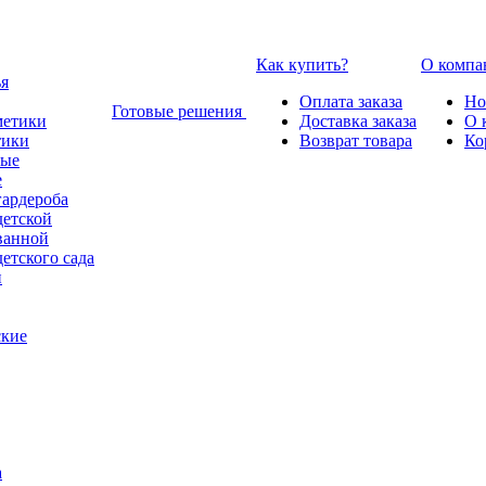
Как купить?
О компа
Оплата заказа
Но
Готовые решения
Доставка заказа
О 
тики
Возврат товара
Ко
е
гардероба
детской
ванной
етского сада
ские
а