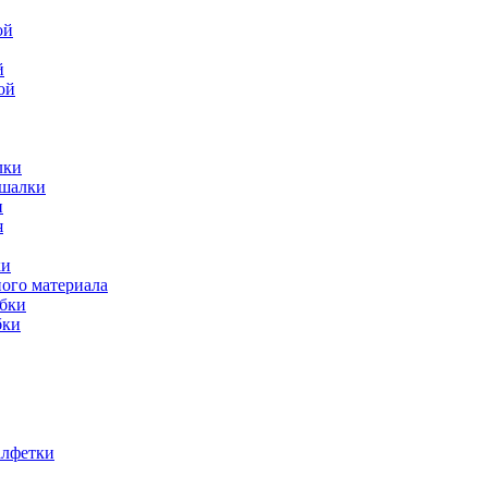
й
ой
лки
ешалки
и
ки
ного материала
обки
бки
алфетки