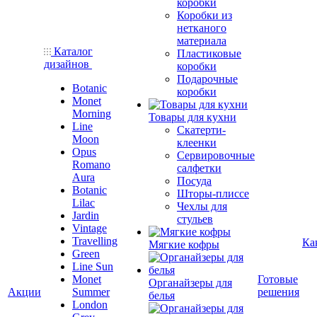
коробки
Коробки из
нетканого
материала
Каталог
Пластиковые
дизайнов
коробки
Подарочные
Botanic
коробки
Monet
Morning
Товары для кухни
Line
Скатерти-
Moon
клеенки
Opus
Сервировочные
Romano
салфетки
Aura
Посуда
Botanic
Шторы-плиссе
Lilac
Чехлы для
Jardin
стульев
Vintage
Travelling
Ка
Мягкие кофры
Green
Line Sun
Monet
Готовые
Органайзеры для
Акции
Summer
решения
белья
London