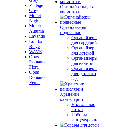
Grey
Vintage
Органайзеры для
Grey
косметики
Monet
Night
Monet
Органайзеры
Autumn
подвесные
Lavande
Органайзеры
London
для гардероба
Beige
Органайзеры
WAVE
для детской
Opus
Органайзеры
Romano
для ванной
Flora
Органайзеры
Opus
для детского
Romano
сада
Venus
Хранение
канцелярии
Настольные
лотки
Наборы
канцелярские