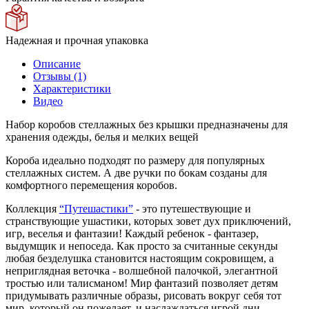
Надежная и прочная упаковка
Описание
Отзывы (1)
Характеристики
Видео
Набор коробов стеллажных без крышки предназначены для
хранения одежды, белья и мелких вещей
Короба идеально подходят по размеру для популярных
стеллажных систем. А две ручки по бокам созданы для
комфортного перемещения коробов.
Коллекция
“Путешастики”
- это путешествующие и
странствующие ушастики, которых зовет дух приключений,
игр, веселья и фантазии! Каждый ребенок - фантазер,
выдумщик и непоседа. Как просто за считанные секунды
любая безделушка становится настоящим сокровищем, а
неприглядная веточка - волшебной палочкой, элегантной
тростью или талисманом! Мир фантазий позволяет детям
придумывать различные образы, рисовать вокруг себя тот
мир, который он пожелает, и наслаждаться игрой дни