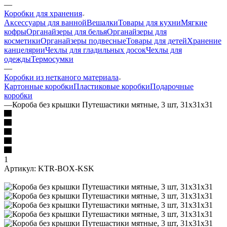
—
Коробки для хранения
Аксессуары для ванной
Вешалки
Товары для кухни
Мягкие
кофры
Органайзеры для белья
Органайзеры для
косметики
Органайзеры подвесные
Товары для детей
Хранение
канцелярии
Чехлы для гладильных досок
Чехлы для
одежды
Термосумки
—
Коробки из нетканого материала
Картонные коробки
Пластиковые коробки
Подарочные
коробки
—
Короба без крышки Путешастики мятные, 3 шт, 31х31х31
1
Артикул:
KTR-BOX-KSK