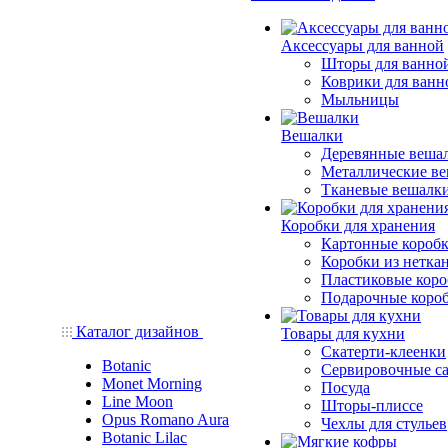
Аксессуары для ванной
Шторы для ванно
Коврики для ванн
Мыльницы
Вешалки
Деревянные веша
Металлические в
Тканевые вешалк
Коробки для хранения
Картонные короб
Коробки из нетка
Пластиковые кор
Подарочные коро
Каталог дизайнов
Товары для кухни
Скатерти-клеенки
Botanic
Сервировочные с
Monet Morning
Посуда
Line Moon
Шторы-плиссе
Opus Romano Aura
Чехлы для стульев
Botanic Lilac