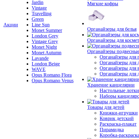
Jardin
Мягкие кофры
Vintage
Travelling
Green
Акции
Line Sun
Органайзеры для белья
Monet Summer
London Grey
Органайзеры для косме
Vintage Grey
Monet Night
Органайзеры подвесны
Monet Autumn
Органайзеры для 
Lavande
Органайзеры для 
London Beige
Органайзеры для 
WAVE
Органайзеры для д
Opus Romano Flora
Opus Romano Venus
Хранение канцелярии
Настольные лотки
Наборы канцеляр
Товары для детей
Книжки-игрушки
Коврик детский
Раскраска-плакат
Пирамидка
Коробка-раскраск