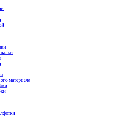
й
ой
лки
ешалки
и
ки
ного материала
обки
бки
алфетки