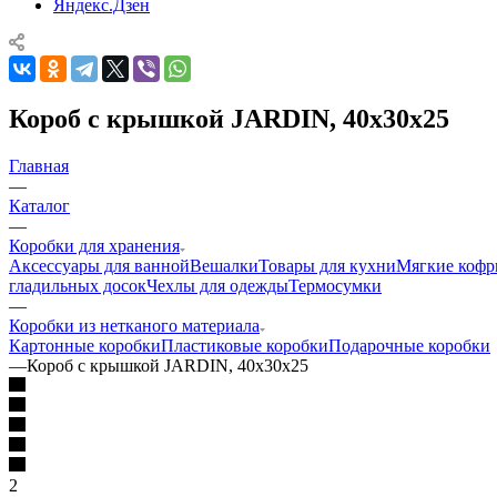
Яндекс.Дзен
Короб с крышкой JARDIN, 40х30х25
Главная
—
Каталог
—
Коробки для хранения
Аксессуары для ванной
Вешалки
Товары для кухни
Мягкие коф
гладильных досок
Чехлы для одежды
Термосумки
—
Коробки из нетканого материала
Картонные коробки
Пластиковые коробки
Подарочные коробки
—
Короб с крышкой JARDIN, 40х30х25
2