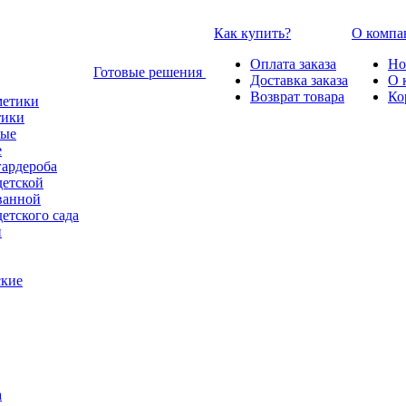
Как купить?
О компа
Оплата заказа
Но
Готовые решения
Доставка заказа
О 
Возврат товара
Ко
тики
е
гардероба
детской
ванной
етского сада
ские
а