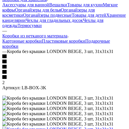
Аксессуары для ванной
Вешалки
Товары для кухни
Мягкие
кофры
Органайзеры для белья
Органайзеры для
косметики
Органайзеры подвесные
Товары для детей
Хранение
канцелярии
Чехлы для гладильных досок
Чехлы для
одежды
Термосумки
—
Коробки из нетканого материала
Картонные коробки
Пластиковые коробки
Подарочные
коробки
—
Короба без крышки LONDON BEIGE, 3 шт, 31х31х31
2
Артикул:
LB-BOX-3K