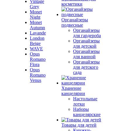
Vintage
косметики
Grey
Monet
Night
Органайзеры
Monet
подвесные
Autumn
Органайзеры
Lavande
для гардероба
London
Органайзеры
Beige
для детской
WAVE
Органайзеры
Opus
для ванной
Romano
Органайзеры
Flora
для детского
Opus
сада
Romano
Venus
Хранение
канцелярии
Настольные
лотки
Наборы
канцелярские
Товары для детей
Книжки-