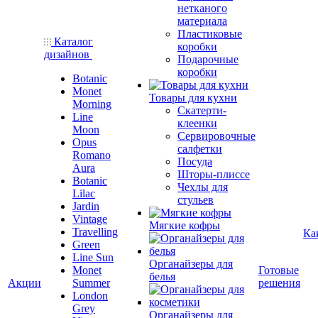
нетканого
материала
Пластиковые
Каталог
коробки
дизайнов
Подарочные
коробки
Botanic
Monet
Товары для кухни
Morning
Скатерти-
Line
клеенки
Moon
Сервировочные
Opus
салфетки
Romano
Посуда
Aura
Шторы-плиссе
Botanic
Чехлы для
Lilac
стульев
Jardin
Vintage
Мягкие кофры
Travelling
Ка
Green
Line Sun
Органайзеры для
Monet
Готовые
белья
Акции
Summer
решения
London
Grey
Органайзеры для