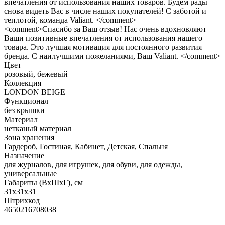
впечатления от использования наших товаров. Будем рады
снова видеть Вас в числе наших покупателей! С заботой и
теплотой, команда Valiant. </comment>
<comment>Спасибо за Ваш отзыв! Нас очень вдохновляют
Ваши позитивные впечатления от использования нашего
товара. Это лучшая мотивация для постоянного развития
бренда. С наилучшими пожеланиями, Ваш Valiant. </comment>
Цвет
розовый, бежевый
Коллекция
LONDON BEIGE
Функционал
без крышки
Материал
нетканый материал
Зона хранения
Гардероб, Гостиная, Кабинет, Детская, Спальня
Назначение
для журналов, для игрушек, для обуви, для одежды,
универсальные
Габариты (ВхШхГ), см
31х31х31
Штрихкод
4650216708038