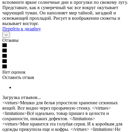
вспомните яркие солнечные дни и прогулки по свежему лугу.
Представьте, как в сумеречный час все вокруг окутывает
чарующий туман. Он наполняет мир тайной, загадкой и
освежающей прохладой. Рисует в воображении сюжеты и
вызывает восторг.
Перейти к дизайну
Отзывы
Нет оценок
Оставить отзыв
Загрузка отзывов...
<virtues>Мешки для белья упростили хранение сезонных
вещей. Все видно через прозрачную стенку. </virtues>
<limitations>Всё идеально, товар пришел в целости и
сохранности, никаких дефектов. </limitations>
<virtues>Мне нравится эта голубая серия. И к коробкам для
одежды прикупила еще и кофры. </virtues> <limitations>Не