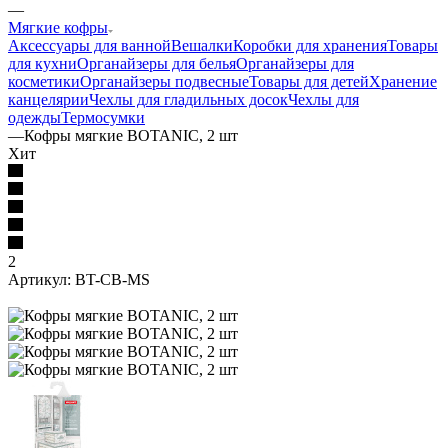
—
Мягкие кофры
Аксессуары для ванной
Вешалки
Коробки для хранения
Товары
для кухни
Органайзеры для белья
Органайзеры для
косметики
Органайзеры подвесные
Товары для детей
Хранение
канцелярии
Чехлы для гладильных досок
Чехлы для
одежды
Термосумки
—
Кофры мягкие BOTANIC, 2 шт
Хит
2
Артикул:
BT-CB-MS