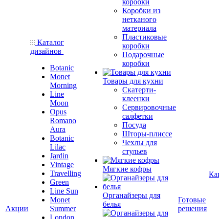
коробки
Коробки из
нетканого
материала
Пластиковые
Каталог
коробки
дизайнов
Подарочные
коробки
Botanic
Monet
Товары для кухни
Morning
Скатерти-
Line
клеенки
Moon
Сервировочные
Opus
салфетки
Romano
Посуда
Aura
Шторы-плиссе
Botanic
Чехлы для
Lilac
стульев
Jardin
Vintage
Мягкие кофры
Travelling
Ка
Green
Line Sun
Органайзеры для
Monet
Готовые
белья
Акции
Summer
решения
London