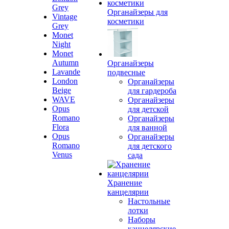
Grey
Органайзеры для
Vintage
косметики
Grey
Monet
Night
Monet
Autumn
Органайзеры
Lavande
подвесные
London
Органайзеры
Beige
для гардероба
WAVE
Органайзеры
Opus
для детской
Romano
Органайзеры
Flora
для ванной
Opus
Органайзеры
Romano
для детского
Venus
сада
Хранение
канцелярии
Настольные
лотки
Наборы
канцелярские