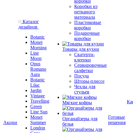
коробки
Коробки из
нетканого
материала
Каталог
Пластиковые
дизайнов
коробки
Подарочные
Botanic
коробки
Monet
Morning
Товары для кухни
Line
Скатерти-
Moon
клеенки
Opus
Сервировочные
Romano
салфетки
Aura
Посуда
Botanic
Шторы-плиссе
Lilac
Чехлы для
Jardin
стульев
Vintage
Travelling
Ка
Мягкие кофры
Green
Line Sun
Monet
Готовые
Органайзеры для
Акции
Summer
решения
белья
London