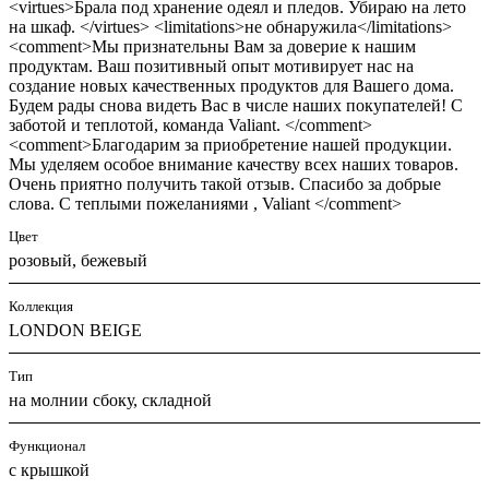
<virtues>Брала под хранение одеял и пледов. Убираю на лето
на шкаф. </virtues> <limitations>не обнаружила</limitations>
<comment>Мы признательны Вам за доверие к нашим
продуктам. Ваш позитивный опыт мотивирует нас на
создание новых качественных продуктов для Вашего дома.
Будем рады снова видеть Вас в числе наших покупателей! С
заботой и теплотой, команда Valiant. </comment>
<comment>Благодарим за приобретение нашей продукции.
Мы уделяем особое внимание качеству всех наших товаров.
Очень приятно получить такой отзыв. Спасибо за добрые
слова. С теплыми пожеланиями , Valiant </comment>
Цвет
розовый, бежевый
Коллекция
LONDON BEIGE
Тип
на молнии сбоку, складной
Функционал
с крышкой