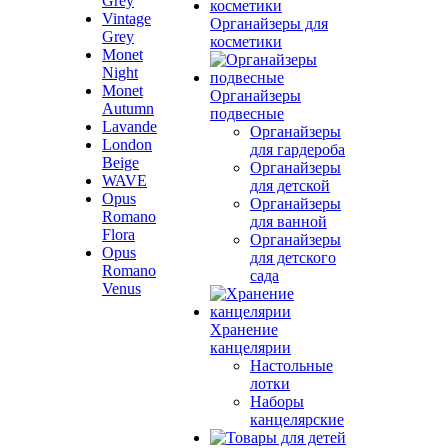
Grey
Vintage
Органайзеры для
Grey
косметики
Monet
Night
Monet
Органайзеры
Autumn
подвесные
Lavande
Органайзеры
London
для гардероба
Beige
Органайзеры
WAVE
для детской
Opus
Органайзеры
Romano
для ванной
Flora
Органайзеры
Opus
для детского
Romano
сада
Venus
Хранение
канцелярии
Настольные
лотки
Наборы
канцелярские