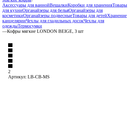
Аксессуары для ванной
Вешалки
Коробки для хранения
Товары
для кухни
Органайзеры для белья
Органайзеры для
косметики
Органайзеры подвесные
Товары для детей
Хранение
канцелярии
Чехлы для гладильных досок
Чехлы для
одежды
Термосумки
—
Кофры мягкие LONDON BEIGE, 3 шт
2
Артикул:
LB-CB-MS