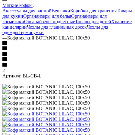
Мягкие кофры
Аксессуары для ванной
Вешалки
Коробки для хранения
Товары
для кухни
Органайзеры для белья
Органайзеры для
косметики
Органайзеры подвесные
Товары для детей
Хранение
канцелярии
Чехлы для гладильных досок
Чехлы для
одежды
Термосумки
—
Кофр мягкий BOTANIC LILAC, 100х50
2
Артикул:
BL-CB-L