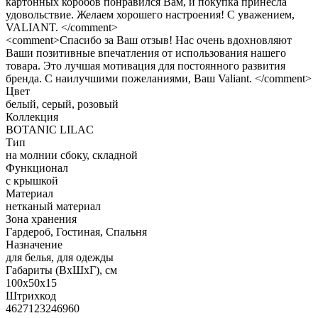
картонных коробов понравился Вам, и покупка принесла
удовольствие. Желаем хорошего настроения! С уважением,
VALIANT. </comment>
<comment>Спасибо за Ваш отзыв! Нас очень вдохновляют
Ваши позитивные впечатления от использования нашего
товара. Это лучшая мотивация для постоянного развития
бренда. С наилучшими пожеланиями, Ваш Valiant. </comment>
Цвет
белый, серый, розовый
Коллекция
BOTANIC LILAC
Тип
на молнии сбоку, складной
Функционал
с крышкой
Материал
нетканый материал
Зона хранения
Гардероб, Гостиная, Спальня
Назначение
для белья, для одежды
Габариты (ВхШхГ), см
100х50х15
Штрихкод
4627123246960