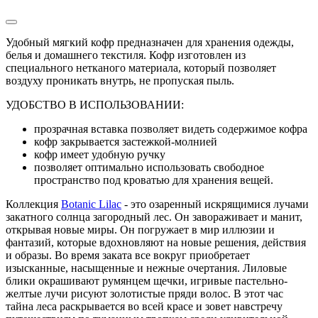
Удобный мягкий кофр предназначен для хранения одежды,
белья и домашнего текстиля. Кофр изготовлен из
специального нетканого материала, который позволяет
воздуху проникать внутрь, не пропуская пыль.
УДОБСТВО В ИСПОЛЬЗОВАНИИ:
прозрачная вставка позволяет видеть содержимое кофра
кофр закрывается застежкой-молнией
кофр имеет удобную ручку
позволяет оптимально использовать свободное
пространство под кроватью для хранения вещей.
Коллекция
Botanic Lilac
- это озаренный искрящимися лучами
закатного солнца загородный лес. Он завораживает и манит,
открывая новые миры. Он погружает в мир иллюзии и
фантазий, которые вдохновляют на новые решения, действия
и образы. Во время заката все вокруг приобретает
изысканные, насыщенные и нежные очертания. Лиловые
блики окрашивают румянцем щечки, игривые пастельно-
желтые лучи рисуют золотистые пряди волос. В этот час
тайна леса раскрывается во всей красе и зовет навстречу