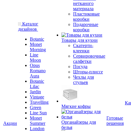
нетканого
материала
Пластиковые
коробки
Каталог
Подарочные
дизайнов
коробки
Botanic
Товары для кухни
Monet
Скатерти-
Morning
клеенки
Line
Сервировочные
Moon
салфетки
Opus
Посуда
Romano
Шторы-плиссе
Aura
Чехлы для
Botanic
стульев
Lilac
Jardin
Vintage
Travelling
Ка
Мягкие кофры
Green
Line Sun
Monet
Готовые
Органайзеры для
Акции
Summer
решения
белья
London