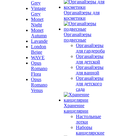
Grey
Vintage
Органайзеры для
Grey
косметики
Monet
Night
Monet
Органайзеры
Autumn
подвесные
Lavande
Органайзеры
London
для гардероба
Beige
Органайзеры
WAVE
для детской
Opus
Органайзеры
Romano
для ванной
Flora
Органайзеры
Opus
для детского
Romano
сада
Venus
Хранение
канцелярии
Настольные
лотки
Наборы
канцелярские