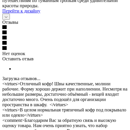
путешествиям по туманным тропкам среди удивительной
красоты природы.
Перейти к дизайну
Отзывы
Нет оценок
Оставить отзыв
Загрузка отзывов...
<virtues>Отличный кофр! Швы качественные, молнии
рабочие. Форму хорошо держит при наполнении. Несмотря на
небольшие размеры, достаточно объёмный - вещей входит
достаточно много. Очень подошёл для организации
пространства в шкафу. </virtues>
<virtues>В целом нормальная тряпичный кофр под покрывало
или одеяло</virtues>
<comment>Благодарим Вас за обратную связь и высокую
оценку товара. Нам очень приятно узнать, что набор