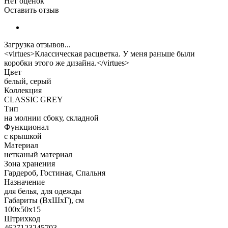
Нет оценок
Оставить отзыв
Загрузка отзывов...
<virtues>Классическая расцветка. У меня раньше были
коробки этого же дизайна.</virtues>
Цвет
белый, серый
Коллекция
CLASSIC GREY
Тип
на молнии сбоку, складной
Функционал
с крышкой
Материал
нетканый материал
Зона хранения
Гардероб, Гостиная, Спальня
Назначение
для белья, для одежды
Габариты (ВхШхГ), см
100х50х15
Штрихкод
4627123245703