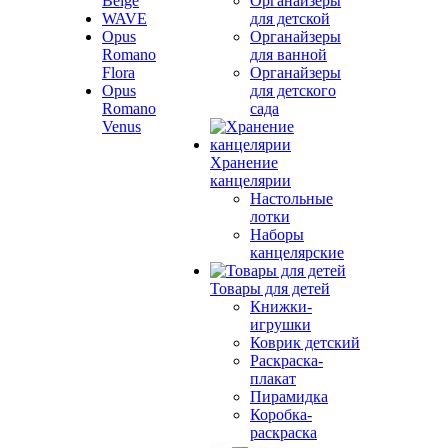
Beige
Органайзеры
WAVE
для детской
Opus
Органайзеры
Romano
для ванной
Flora
Органайзеры
Opus
для детского
Romano
сада
Venus
Хранение
канцелярии
Настольные
лотки
Наборы
канцелярские
Товары для детей
Книжки-
игрушки
Коврик детский
Раскраска-
плакат
Пирамидка
Коробка-
раскраска