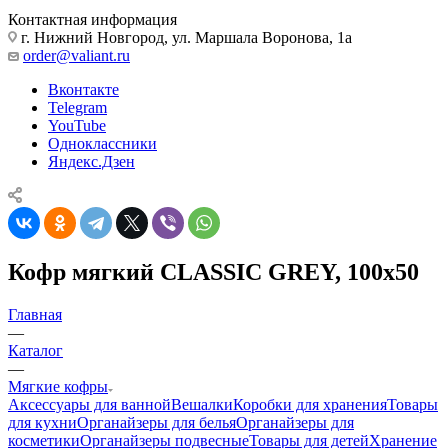
Контактная информация
г. Нижний Новгород, ул. Маршала Воронова, 1а
order@valiant.ru
Вконтакте
Telegram
YouTube
Одноклассники
Яндекс.Дзен
Кофр мягкий CLASSIC GREY, 100х50
Главная
—
Каталог
—
Мягкие кофры
Аксессуары для ванной
Вешалки
Коробки для хранения
Товары
для кухни
Органайзеры для белья
Органайзеры для
косметики
Органайзеры подвесные
Товары для детей
Хранение