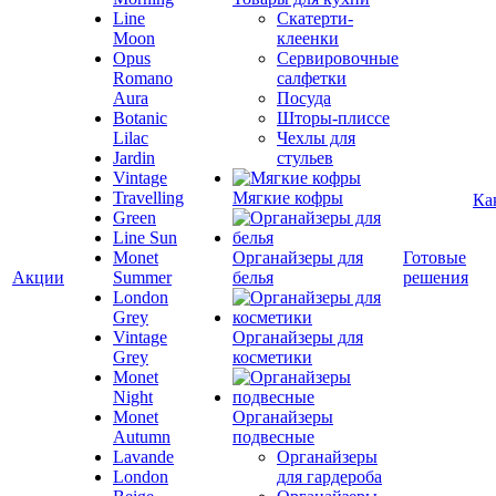
Line
Скатерти-
Moon
клеенки
Opus
Сервировочные
Romano
салфетки
Aura
Посуда
Botanic
Шторы-плиссе
Lilac
Чехлы для
Jardin
стульев
Vintage
Travelling
Мягкие кофры
Ка
Green
Line Sun
Monet
Органайзеры для
Готовые
Акции
Summer
белья
решения
London
Grey
Vintage
Органайзеры для
Grey
косметики
Monet
Night
Monet
Органайзеры
Autumn
подвесные
Lavande
Органайзеры
London
для гардероба