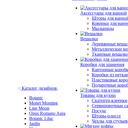
Аксессуары для ванной
Шторы для ванно
Коврики для ванн
Мыльницы
Вешалки
Деревянные веша
Металлические в
Тканевые вешалк
Коробки для хранения
Картонные короб
Коробки из нетка
Пластиковые кор
Подарочные коро
Каталог дизайнов
Товары для кухни
Botanic
Скатерти-клеенки
Monet Morning
Сервировочные с
Line Moon
Посуда
Opus Romano Aura
Шторы-плиссе
Botanic Lilac
Чехлы для стульев
Jardin