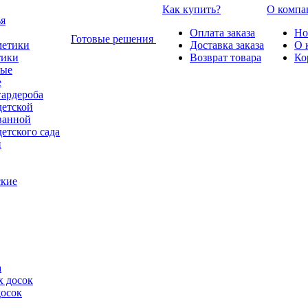
Как купить?
О компа
Оплата заказа
Но
Готовые решения
Доставка заказа
О 
тики
Возврат товара
Ко
е
гардероба
детской
ванной
етского сада
ские
а
досок