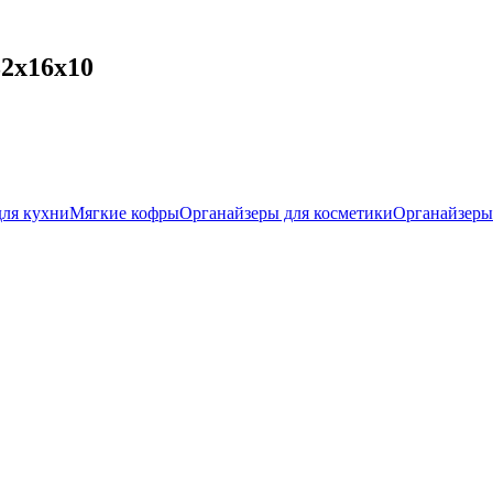
2х16х10
для кухни
Мягкие кофры
Органайзеры для косметики
Органайзеры