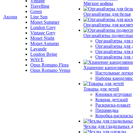
Vintage
Мягкие кофры
Travelling
Green
Органайзеры для белья
Акции
Line Sun
Monet Summer
Органайзеры для косме
London Grey
Vintage Grey
Органайзеры подвесны
Monet Night
Органайзеры для 
Monet Autumn
Органайзеры для 
Lavande
Органайзеры для 
London Beige
Органайзеры для д
WAVE
Opus Romano Flora
Хранение канцелярии
Opus Romano Venus
Настольные лотки
Наборы канцеляр
Товары для детей
Книжки-игрушки
Коврик детский
Раскраска-плакат
Пирамидка
Коробка-раскраск
Чехлы для гладильных 