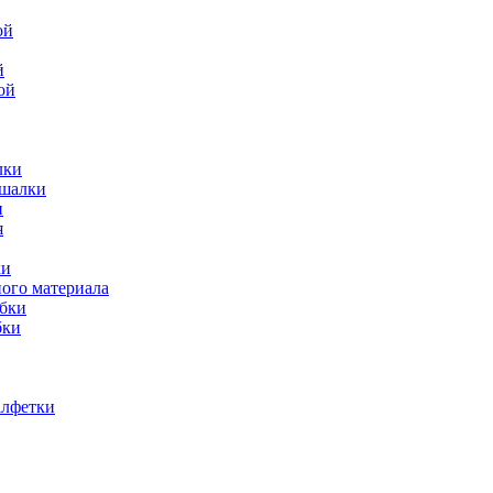
й
ой
лки
ешалки
и
ки
ного материала
обки
бки
алфетки