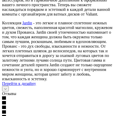
аксессуаров, но и гармоничное дополнение к оформлению
вашего личного пространства. Теперь вы сможете
наслаждаться порядком и эстетикой в каждой детали ванной
комнаты с органайзером для ватных дисков от Valiant.
Коллекция
Jardin
- это легкое и плавное сплетение нежных
цветов, свежесть, наполненная красотой магнолии, кружевом
и духом Прованса. Jardin своей утонченностью напоминает о
том, что каждая женщина должна быть окружена только
самым лучшим, роскошным, любимым и вдохновляющим.
Прованс - это дух свободы, изысканности и нежности. От
легких плетеных шляпок до велосипедов, на которых так и
хочется отправиться в дорогу за охапкой луговых цветов по
залитому летними лучами солнца пути. Цветовая гамма и
сочетание деталей принта Jardin создают не только ощущение
нежности и уюта, но и хорошо гармонирует с внутренним
миром женщины, которая ценит заботу и любовь,
изысканность и эстетику.
Перейти к дизайну
Отзывы