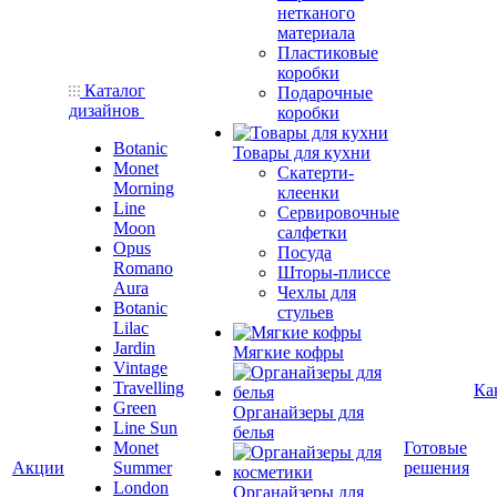
нетканого
материала
Пластиковые
коробки
Каталог
Подарочные
дизайнов
коробки
Botanic
Товары для кухни
Monet
Скатерти-
Morning
клеенки
Line
Сервировочные
Moon
салфетки
Opus
Посуда
Romano
Шторы-плиссе
Aura
Чехлы для
Botanic
стульев
Lilac
Jardin
Мягкие кофры
Vintage
Travelling
Ка
Green
Органайзеры для
Line Sun
белья
Monet
Готовые
Акции
Summer
решения
London
Органайзеры для