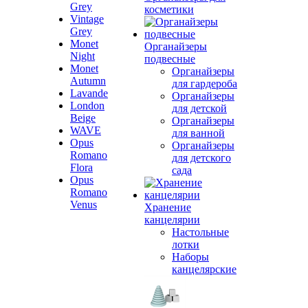
Grey
косметики
Vintage
Grey
Monet
Органайзеры
Night
подвесные
Monet
Органайзеры
Autumn
для гардероба
Lavande
Органайзеры
London
для детской
Beige
Органайзеры
WAVE
для ванной
Opus
Органайзеры
Romano
для детского
Flora
сада
Opus
Romano
Venus
Хранение
канцелярии
Настольные
лотки
Наборы
канцелярские