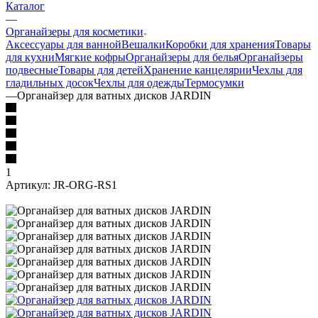
Каталог
—
Органайзеры для косметики
Аксессуары для ванной
Вешалки
Коробки для хранения
Товары
для кухни
Мягкие кофры
Органайзеры для белья
Органайзеры
подвесные
Товары для детей
Хранение канцелярии
Чехлы для
гладильных досок
Чехлы для одежды
Термосумки
—
Органайзер для ватных дисков JARDIN
1
Артикул:
JR-ORG-RS1