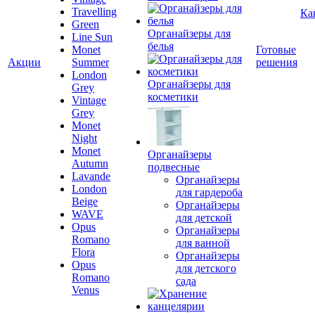
Travelling
Ка
Green
Органайзеры для
Line Sun
белья
Monet
Готовые
Акции
Summer
решения
London
Органайзеры для
Grey
косметики
Vintage
Grey
Monet
Night
Monet
Органайзеры
Autumn
подвесные
Lavande
Органайзеры
London
для гардероба
Beige
Органайзеры
WAVE
для детской
Opus
Органайзеры
Romano
для ванной
Flora
Органайзеры
Opus
для детского
Romano
сада
Venus