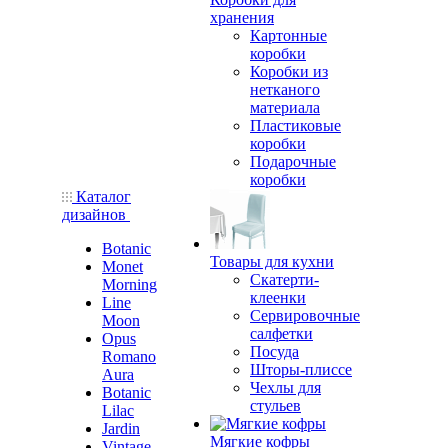
хранения
Картонные
коробки
Коробки из
нетканого
материала
Пластиковые
коробки
Подарочные
коробки
Каталог
дизайнов
Botanic
Товары для кухни
Monet
Скатерти-
Morning
клеенки
Line
Сервировочные
Moon
салфетки
Opus
Посуда
Romano
Шторы-плиссе
Aura
Чехлы для
Botanic
стульев
Lilac
Jardin
Мягкие кофры
Vintage