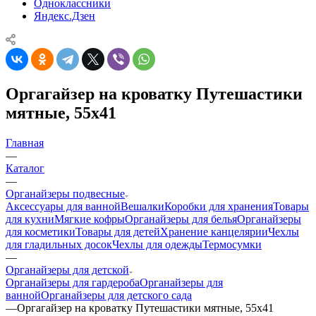
Одноклассники
Яндекс.Дзен
Оргагайзер на кроватку Путешастики
мятные, 55х41
Главная
—
Каталог
—
Органайзеры подвесные
Аксессуары для ванной
Вешалки
Коробки для хранения
Товары
для кухни
Мягкие кофры
Органайзеры для белья
Органайзеры
для косметики
Товары для детей
Хранение канцелярии
Чехлы
для гладильных досок
Чехлы для одежды
Термосумки
—
Органайзеры для детской
Органайзеры для гардероба
Органайзеры для
ванной
Органайзеры для детского сада
—
Оргагайзер на кроватку Путешастики мятные, 55х41