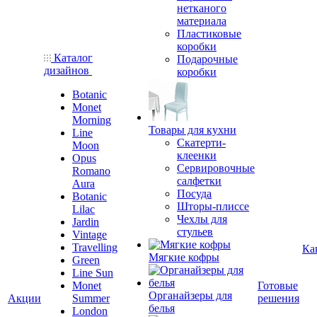
нетканого
материала
Пластиковые
коробки
Каталог
Подарочные
дизайнов
коробки
Botanic
Monet
Morning
Товары для кухни
Line
Скатерти-
Moon
клеенки
Opus
Сервировочные
Romano
салфетки
Aura
Посуда
Botanic
Шторы-плиссе
Lilac
Чехлы для
Jardin
стульев
Vintage
Travelling
Ка
Мягкие кофры
Green
Line Sun
Monet
Готовые
Органайзеры для
Акции
Summer
решения
белья
London