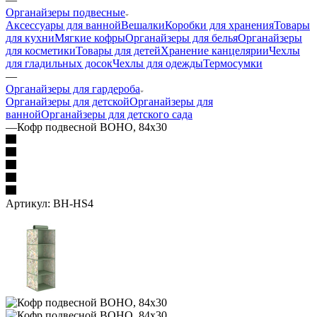
Органайзеры подвесные
Аксессуары для ванной
Вешалки
Коробки для хранения
Товары
для кухни
Мягкие кофры
Органайзеры для белья
Органайзеры
для косметики
Товары для детей
Хранение канцелярии
Чехлы
для гладильных досок
Чехлы для одежды
Термосумки
—
Органайзеры для гардероба
Органайзеры для детской
Органайзеры для
ванной
Органайзеры для детского сада
—
Кофр подвесной BOHO, 84х30
Артикул:
BH-HS4