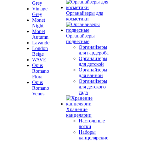
Grey
Vintage
Органайзеры для
Grey
косметики
Monet
Night
Monet
Органайзеры
Autumn
подвесные
Lavande
Органайзеры
London
для гардероба
Beige
Органайзеры
WAVE
для детской
Opus
Органайзеры
Romano
для ванной
Flora
Органайзеры
Opus
для детского
Romano
сада
Venus
Хранение
канцелярии
Настольные
лотки
Наборы
канцелярские