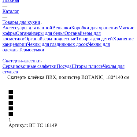
Главная
—
Каталог
—
Товары для кухни
Аксессуары для ванной
Вешалки
Коробки для хранения
Мягкие
кофры
Органайзеры для белья
Органайзеры для
косметики
Органайзеры подвесные
Товары для детей
Хранение
канцелярии
Чехлы для гладильных досок
Чехлы для
одежды
Термосумки
—
Скатерти-клеенки
Сервировочные салфетки
Посуда
Шторы-плиссе
Чехлы для
стульев
—
Скатерть-клеёнка ПВХ, полиэстер BOTANIC, 180*140 см.
1
Артикул:
BT-TC-1814P