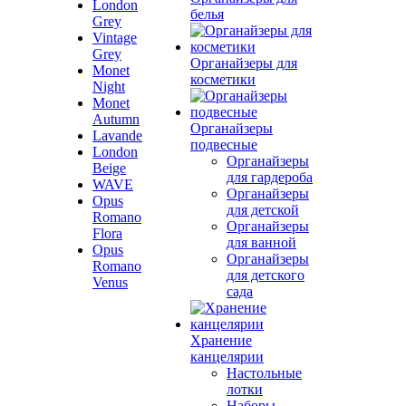
London
белья
Grey
Vintage
Grey
Органайзеры для
Monet
косметики
Night
Monet
Autumn
Органайзеры
Lavande
подвесные
London
Органайзеры
Beige
для гардероба
WAVE
Органайзеры
Opus
для детской
Romano
Органайзеры
Flora
для ванной
Opus
Органайзеры
Romano
для детского
Venus
сада
Хранение
канцелярии
Настольные
лотки
Наборы