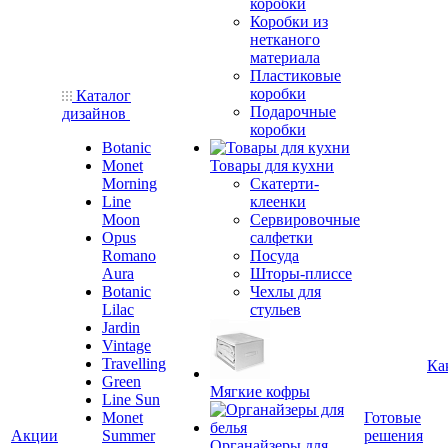
коробки
Коробки из
нетканого
материала
Пластиковые
коробки
Каталог
Подарочные
дизайнов
коробки
Botanic
Monet
Товары для кухни
Morning
Скатерти-
Line
клеенки
Moon
Сервировочные
Opus
салфетки
Romano
Посуда
Aura
Шторы-плиссе
Botanic
Чехлы для
Lilac
стульев
Jardin
Vintage
Travelling
Ка
Green
Мягкие кофры
Line Sun
Monet
Готовые
Акции
Summer
решения
Органайзеры для