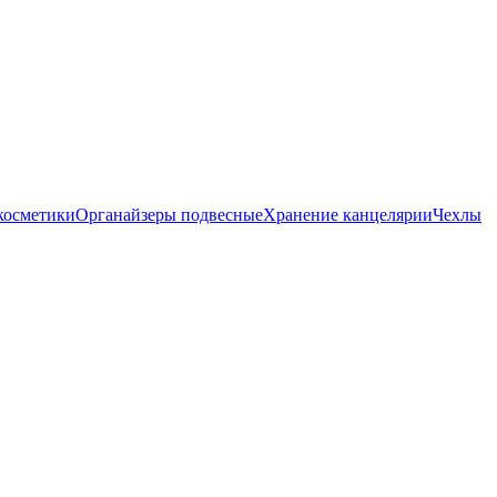
косметики
Органайзеры подвесные
Хранение канцелярии
Чехлы