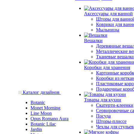
Аксессуары для ванной
Шторы для ванно
Коврики для ванн
Мыльницы
Вешалки
Деревянные веша
Металлические в
Тканевые вешалк
Коробки для хранения
Картонные короб
Коробки из нетка
Пластиковые кор
Подарочные коро
Каталог дизайнов
Товары для кухни
Botanic
Скатерти-клеенки
Monet Morning
Сервировочные с
Line Moon
Посуда
Opus Romano Aura
Шторы-плиссе
Botanic Lilac
Чехлы для стульев
Jardin