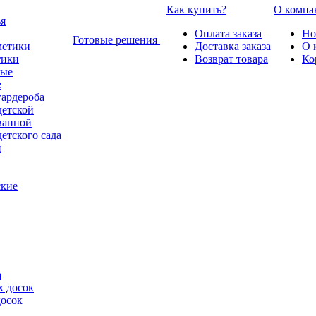
Как купить?
О компа
Оплата заказа
Но
Готовые решения
Доставка заказа
О 
тики
Возврат товара
Ко
е
гардероба
детской
ванной
етского сада
ские
а
досок