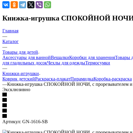
Книжка-игрушка СПОКОЙНОЙ НОЧИ, с 
Главная
—
Каталог
—
Товары для детей
Аксессуары для ванной
Вешалки
Коробки для хранения
Товары 
для гладильных досок
Чехлы для одежды
Термосумки
—
Книжки-игрушки
Коврик детский
Раскраска-плакат
Пирамидка
Коробка-раскраска
—
Книжка-игрушка СПОКОЙНОЙ НОЧИ, с прорезывателем и 
Эксклюзивно
Артикул:
GN-1616-SB