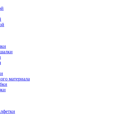
й
ой
лки
ешалки
и
ки
ного материала
обки
бки
алфетки