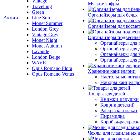
Vintage
Мягкие кофры
Travelling
Green
Органайзеры для белья
Акции
Line Sun
Monet Summer
Органайзеры для косме
London Grey
Vintage Grey
Органайзеры подвесны
Monet Night
Органайзеры для 
Monet Autumn
Органайзеры для 
Lavande
Органайзеры для 
London Beige
Органайзеры для д
WAVE
Opus Romano Flora
Хранение канцелярии
Opus Romano Venus
Настольные лотки
Наборы канцеляр
Товары для детей
Книжки-игрушки
Коврик детский
Раскраска-плакат
Пирамидка
Коробка-раскраск
Чехлы для гладильных 