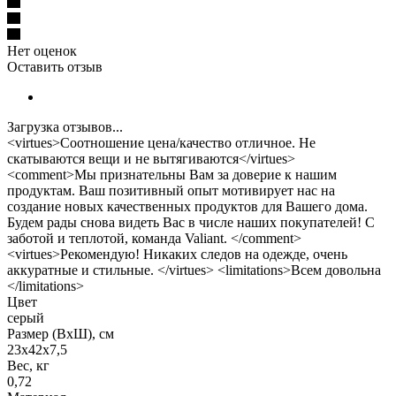
Нет оценок
Оставить отзыв
Загрузка отзывов...
<virtues>Соотношение цена/качество отличное. Не
скатываются вещи и не вытягиваются</virtues>
<comment>Мы признательны Вам за доверие к нашим
продуктам. Ваш позитивный опыт мотивирует нас на
создание новых качественных продуктов для Вашего дома.
Будем рады снова видеть Вас в числе наших покупателей! С
заботой и теплотой, команда Valiant. </comment>
<virtues>Рекомендую! Никаких следов на одежде, очень
аккуратные и стильные. </virtues> <limitations>Всем довольна
</limitations>
Цвет
серый
Размер (ВхШ), см
23х42х7,5
Вес, кг
0,72