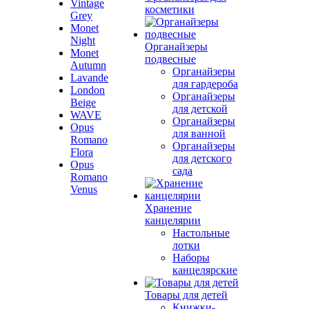
Vintage
косметики
Grey
Monet
Night
Органайзеры
Monet
подвесные
Autumn
Органайзеры
Lavande
для гардероба
London
Органайзеры
Beige
для детской
WAVE
Органайзеры
Opus
для ванной
Romano
Органайзеры
Flora
для детского
Opus
сада
Romano
Venus
Хранение
канцелярии
Настольные
лотки
Наборы
канцелярские
Товары для детей
Книжки-