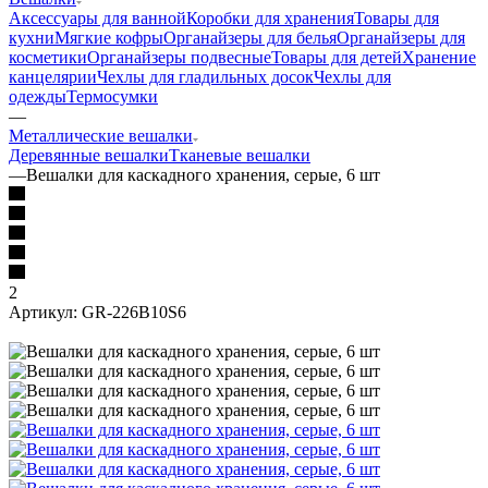
Аксессуары для ванной
Коробки для хранения
Товары для
кухни
Мягкие кофры
Органайзеры для белья
Органайзеры для
косметики
Органайзеры подвесные
Товары для детей
Хранение
канцелярии
Чехлы для гладильных досок
Чехлы для
одежды
Термосумки
—
Металлические вешалки
Деревянные вешалки
Тканевые вешалки
—
Вешалки для каскадного хранения, серые, 6 шт
2
Артикул:
GR-226B10S6