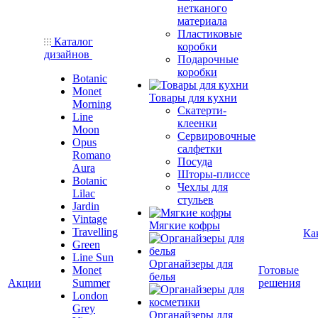
нетканого
материала
Пластиковые
Каталог
коробки
дизайнов
Подарочные
коробки
Botanic
Monet
Товары для кухни
Morning
Скатерти-
Line
клеенки
Moon
Сервировочные
Opus
салфетки
Romano
Посуда
Aura
Шторы-плиссе
Botanic
Чехлы для
Lilac
стульев
Jardin
Vintage
Мягкие кофры
Travelling
Ка
Green
Line Sun
Органайзеры для
Monet
Готовые
белья
Акции
Summer
решения
London
Grey
Органайзеры для