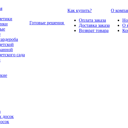
Как купить?
О компа
Оплата заказа
Но
Готовые решения
тики
Доставка заказа
О 
Возврат товара
Ко
е
гардероба
детской
ванной
етского сада
ские
а
досок