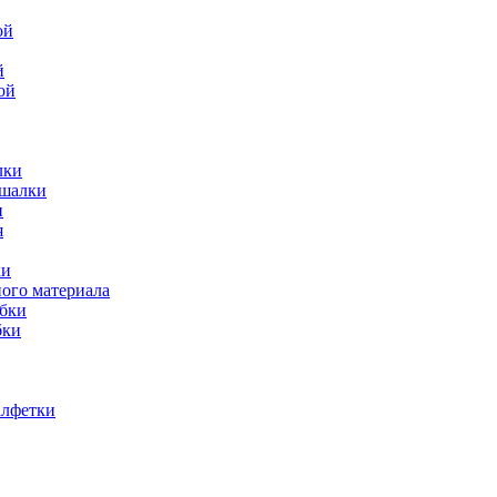
й
ой
лки
ешалки
и
ки
ного материала
обки
бки
алфетки