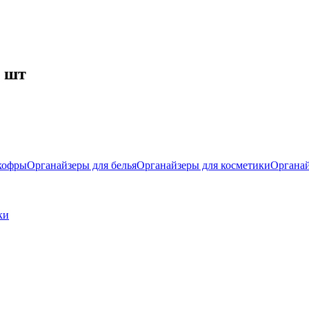
 шт
кофры
Органайзеры для белья
Органайзеры для косметики
Органа
ки