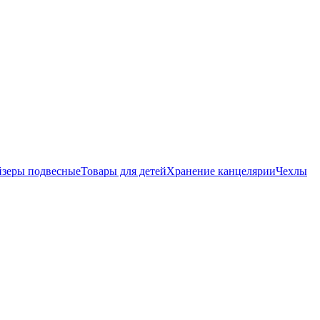
йзеры подвесные
Товары для детей
Хранение канцелярии
Чехлы