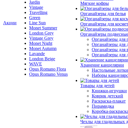
Jardin
Мягкие кофры
Vintage
Travelling
Органайзеры для белья
Green
Акции
Line Sun
Органайзеры для косме
Monet Summer
London Grey
Органайзеры подвесны
Vintage Grey
Органайзеры для 
Monet Night
Органайзеры для 
Monet Autumn
Органайзеры для 
Lavande
Органайзеры для д
London Beige
WAVE
Хранение канцелярии
Opus Romano Flora
Настольные лотки
Opus Romano Venus
Наборы канцеляр
Товары для детей
Книжки-игрушки
Коврик детский
Раскраска-плакат
Пирамидка
Коробка-раскраск
Чехлы для гладильных 