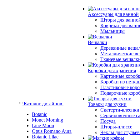
Аксессуары для ванной
Шторы для ванно
Коврики для ванн
Мыльницы
Вешалки
Деревянные веша
Металлические в
Тканевые вешалк
Коробки для хранения
Картонные короб
Коробки из нетка
Пластиковые кор
Подарочные коро
Каталог дизайнов
Товары для кухни
Скатерти-клеенки
Botanic
Сервировочные с
Monet Morning
Посуда
Line Moon
Шторы-плиссе
Opus Romano Aura
Чехлы для стульев
Botanic Lilac