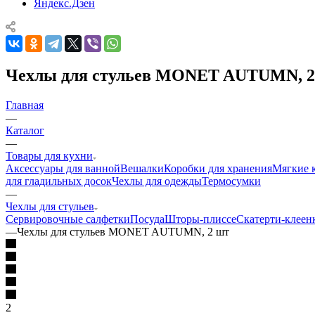
Яндекс.Дзен
Чехлы для стульев MONET AUTUMN, 2
Главная
—
Каталог
—
Товары для кухни
Аксессуары для ванной
Вешалки
Коробки для хранения
Мягкие 
для гладильных досок
Чехлы для одежды
Термосумки
—
Чехлы для стульев
Сервировочные салфетки
Посуда
Шторы-плиссе
Скатерти-клеен
—
Чехлы для стульев MONET AUTUMN, 2 шт
2